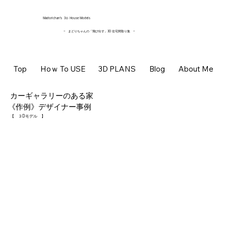
​Madorichan’s 3Ｄ House Models
~ まどりちゃんの「飛び出す」3D 住宅間取り集
~
Top
Hoｗ To USE
3D PLANS
Blog
About Me
カーギャラリーのある家
《作例》デザイナー事例
【 ３Dモデル 】