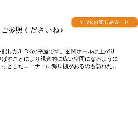
？ VRの楽しみ方 ▷
をご参照くださいね♪
配した3LDKの平屋です。玄関ホールは上がり
伸ばすことにより視覚的に広い空間になるように
ょっとしたコーナーに飾り棚があるのも訪れた人
させます。主寝室は８帖、そこから水回りに至る
やクロークを中心に動ける回遊動線になっていま
り合わせで将来一部屋につなぐこともできる
。