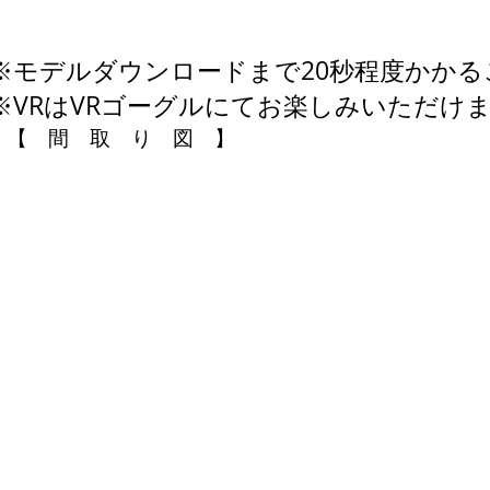
※モデルダウンロードまで20秒程度かか
※VRはVRゴーグルにてお楽しみいただけ
【 間 取 り 図 】