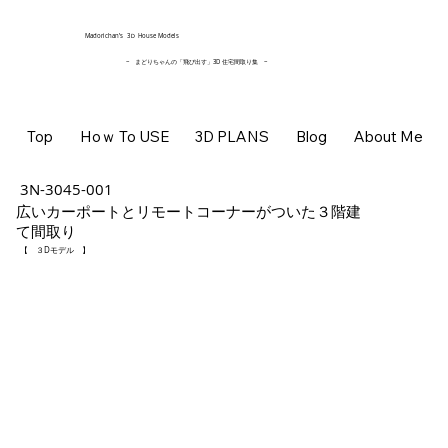
​Madorichan’s 3Ｄ House Models
~ まどりちゃんの「飛び出す」3D 住宅間取り集
~
Top
Hoｗ To USE
3D PLANS
Blog
About Me
3N-3045-001
広いカーポートとリモートコーナーがついた３階建
て間取り
【 ３Dモデル 】