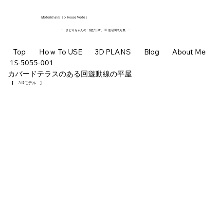
​Madorichan’s 3Ｄ House Models
~ まどりちゃんの「飛び出す」3D 住宅間取り集
~
Top
Hoｗ To USE
3D PLANS
Blog
About Me
1S-5055-001
カバードテラスのある回遊動線の平屋
【 ３Dモデル 】