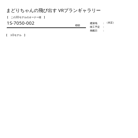
まどりちゃんの飛び出す VRプランギャラリー
【 この3Dモデルのオーナー様 】
1S-7050-002
（未定）
​建築地 ：
様邸
​竣工予定 ：
​掲載日 ：
【 ３Dモデル 】