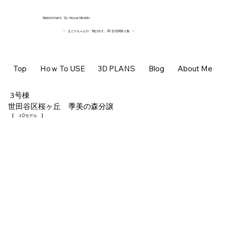
​Madorichan’s 3Ｄ House Models
~ まどりちゃんの「飛び出す」3D 住宅間取り集
~
Top
Hoｗ To USE
3D PLANS
Blog
About Me
3号棟
世田谷区桜ヶ丘 季美の森分譲
【 ３Dモデル 】