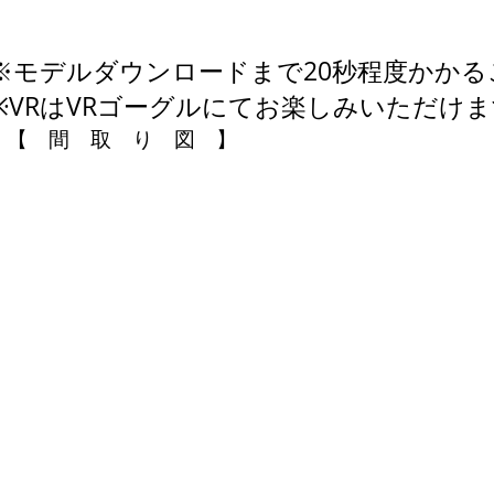
※モデルダウンロードまで20秒程度かか
※VRはVRゴーグルにてお楽しみいただけ
【 間 取 り 図 】