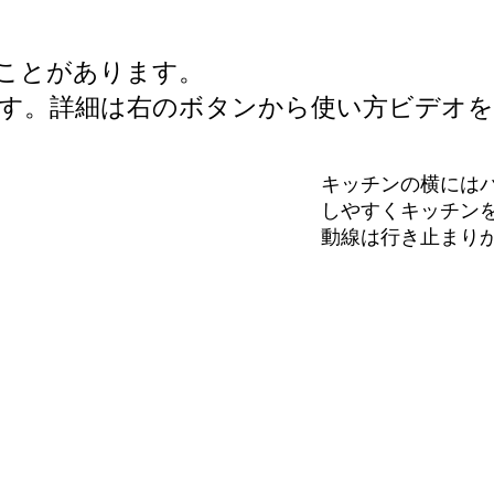
ることがあります。
ます。詳細は右のボタンから使い方ビデオを
キッチンの横には
しやすくキッチン
動線は行き止まり
ングから近い洗面
最近ではリビング
リビング前には庇
ビングにも使えま
深く取れますので
ペースです。