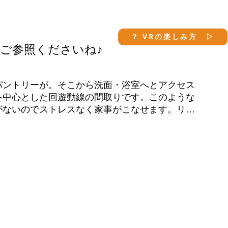
？ VRの楽しみ方 ▷
ご参照くださいね♪
パントリーが。そこから洗面・浴室へとアクセス
を中心とした回遊動線の間取りです。このような
がないのでストレスなく家事がこなせます。リビ
所には二人並んでも大丈夫なおおきな洗面台が。
でソファに掛けながら歯を磨く人もおおいとか？
を大きくとったポーチがあります。アウトドアリ
すし、雨の日の洗濯物干し場にも。何より、庇が
暑い夏も日差しをさけてくつろぐこともできるス