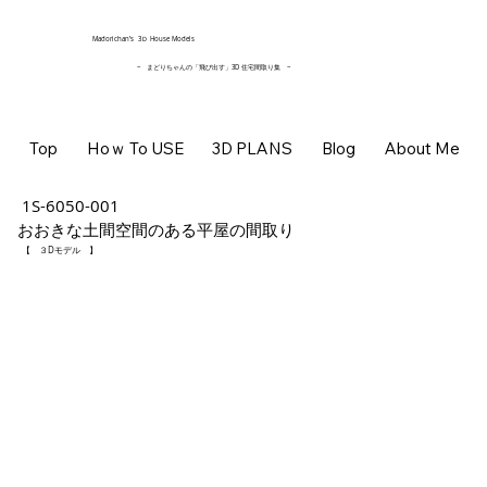
​Madorichan’s 3Ｄ House Models
~ まどりちゃんの「飛び出す」3D 住宅間取り集
~
Top
Hoｗ To USE
3D PLANS
Blog
About Me
1S-6050-001
おおきな土間空間のある平屋の間取り
【 ３Dモデル 】