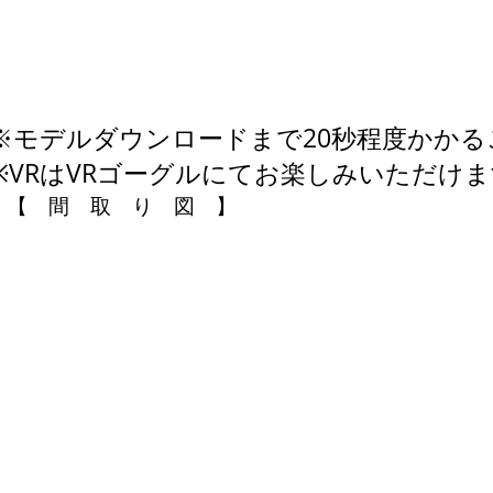
※モデルダウンロードまで20秒程度かか
※VRはVRゴーグルにてお楽しみいただけ
【 間 取 り 図 】