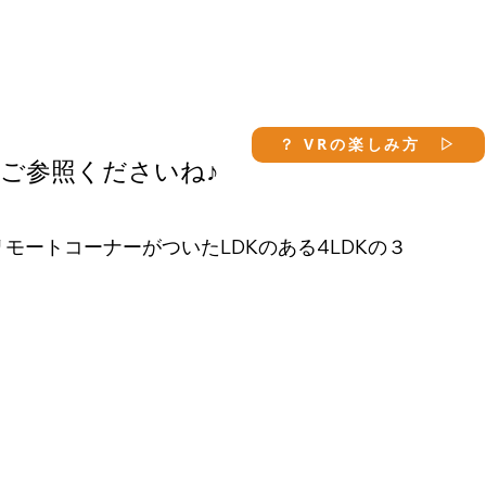
？ VRの楽しみ方 ▷
ご参照くださいね♪
モートコーナーがついたLDKのある4LDKの３


２間（3640㎜）あります。これだけあれば乗り
なく脇に何台かの自転車も置ける余裕があるカー


8帖。ウォークインクロゼットもついて充実した


のLDKは１4.5帖。水回りとキッチンを近接させ