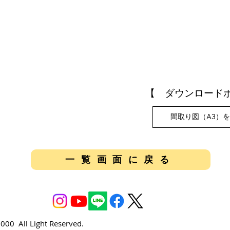
たレイアウトで周囲
そしてリビングの
た。もちろんリビン
三階は子供部屋が
また間口一間の収
【 ダウンロード
間取り図（A3）
一覧画面に戻る
0 All Light Reserved.