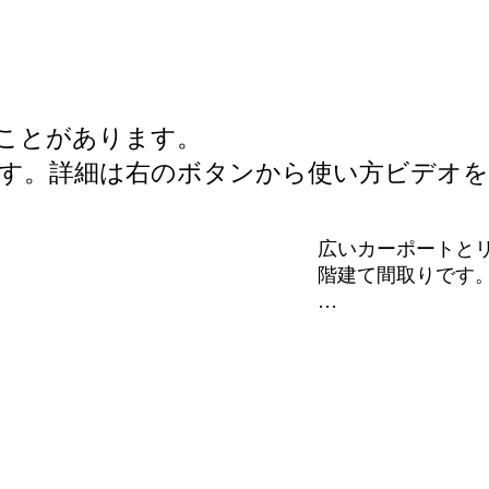
ることがあります。
ます。詳細は右のボタンから使い方ビデオを
広いカーポートとリ
階建て間取りです。
カーポートは間口が
降りが楽なだけで
ポートになります。
また一階主寝室は
主寝室になります。
階段をあがった二階