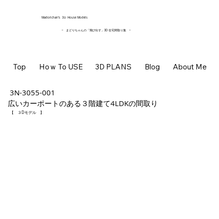
​Madorichan’s 3Ｄ House Models
~ まどりちゃんの「飛び出す」3D 住宅間取り集
~
Top
Hoｗ To USE
3D PLANS
Blog
About Me
3N-3055-001
広いカーポートのある３階建て4LDKの間取り
【 ３Dモデル 】