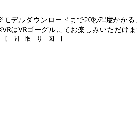
※モデルダウンロードまで20秒程度かか
※VRはVRゴーグルにてお楽しみいただけ
【 間 取 り 図 】