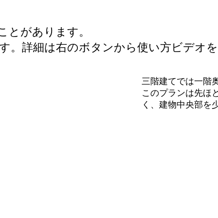
ることがあります。
ます。詳細は右のボタンから使い方ビデオを
三階建てでは一階
このプランは先ほ
く、建物中央部を
間取りになります。
建物一階の主寝室
ていますが、少し
るようにしいます。
書斎前に大きな開
眺めがよくなるよう