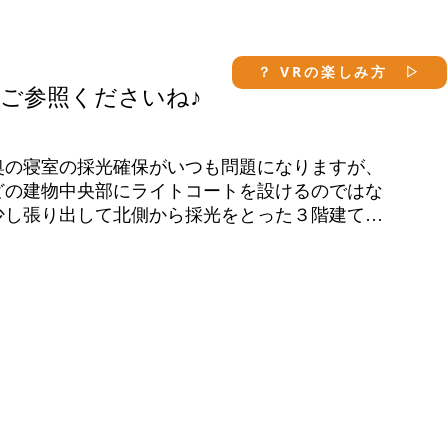
？ VRの楽しみ方 ▷
ご参照くださいね♪
奥の寝室の採光確保がいつも問題になりますが、
どの建物中央部にライトコートを設けるのではな
少し張り出して北側から採光をとった３階建ての


には北側に書斎とウォークインクロゼットを設け
書斎部分を凹ませて北側から主寝室の採光がとれ


口を設ければこちらも明るい書斎になりますね。
に庭としての工夫もしたいところです。
