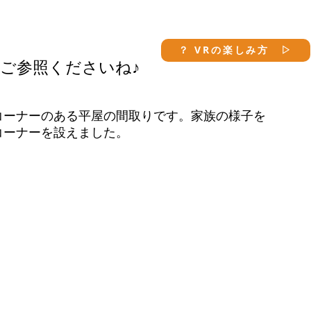
？ VRの楽しみ方 ▷
ご参照くださいね♪
コーナーのある平屋の間取りです。家族の様子を
ーナーを設えました。



に2段ほど階段を上がってダイニング側を見下ろ
ーがあります。PCのカメラはダイニングやリビン
になっているので周りの様子を見られずにリモー
ることもできます。また家庭で執務をするにも段
感が仕事を妨げません。



並んだリビングの開口部は幅2間（3640㎜）を