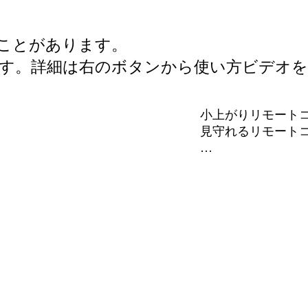
ることがあります。
ます。詳細は右のボタンから使い方ビデオを
小上がりリモート
見守れるリモートコ
・リモートコーナー
ダイニングの南側
すリモートコーナ
グを向かない配置
ト打ち合わせをす
差が生む程よい距離
・パノラマリビング
リモートコーナーと