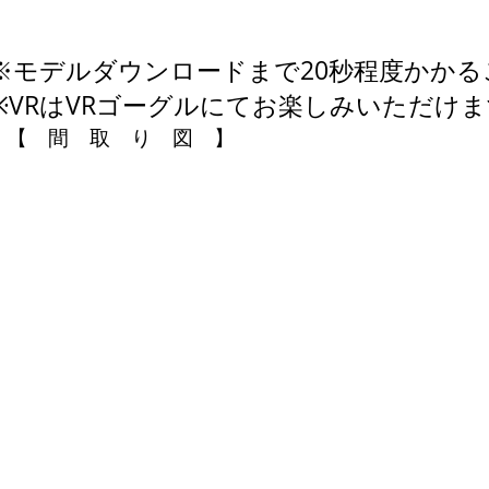
※モデルダウンロードまで20秒程度かか
※VRはVRゴーグルにてお楽しみいただけ
【 間 取 り 図 】