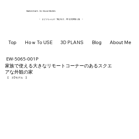
​Madorichan’s 3Ｄ House Models
~ まどりちゃんの「飛び出す」3D 住宅間取り集
~
Top
Hoｗ To USE
3D PLANS
Blog
About Me
EW-5065-001P
家族で使える大きなリモートコーナーのあるスクエ
アな外観の家
【 ３Dモデル 】