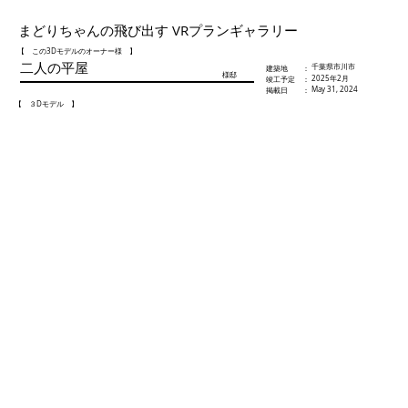
まどりちゃんの飛び出す VRプランギャラリー
【 この3Dモデルのオーナー様 】
二人の平屋
千葉県市川市
​建築地 ：
様邸
2025年2月
​竣工予定 ：
May 31, 2024
​掲載日 ：
【 ３Dモデル 】