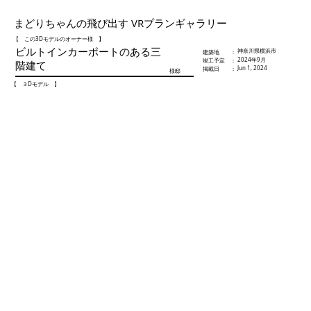
まどりちゃんの飛び出す VRプランギャラリー
【 この3Dモデルのオーナー様 】
ビルトインカーポートのある三
神奈川県横浜市
​建築地 ：
2024年9月
​竣工予定 ：
階建て
Jun 1, 2024
​掲載日 ：
様邸
【 ３Dモデル 】