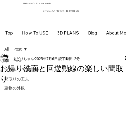
​Madorichan’s 3Ｄ House Models
~ まどりちゃんの「飛び出す」3D 住宅間取り集
~
Top
Hoｗ To USE
3D PLANS
Blog
About Me
All Post
まどりちゃん
2025年7月6日
読了時間: 2分
All Post
お帰り洗面と回遊動線の楽しい間取
（新作 ）3D間取り
り
間取りの工夫
建物の外観