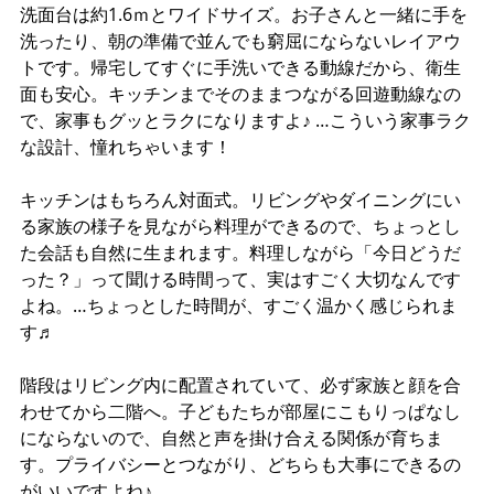
洗面台は約1.6ｍとワイドサイズ。お子さんと一緒に手を
洗ったり、朝の準備で並んでも窮屈にならないレイアウ
トです。帰宅してすぐに手洗いできる動線だから、衛生
面も安心。キッチンまでそのままつながる回遊動線なの
で、家事もグッとラクになりますよ♪ …こういう家事ラク
な設計、憧れちゃいます！
キッチンはもちろん対面式。リビングやダイニングにい
る家族の様子を見ながら料理ができるので、ちょっとし
た会話も自然に生まれます。料理しながら「今日どうだ
った？」って聞ける時間って、実はすごく大切なんです
よね。…ちょっとした時間が、すごく温かく感じられま
す♬
階段はリビング内に配置されていて、必ず家族と顔を合
わせてから二階へ。子どもたちが部屋にこもりっぱなし
にならないので、自然と声を掛け合える関係が育ちま
す。プライバシーとつながり、どちらも大事にできるの
がいいですよね♪