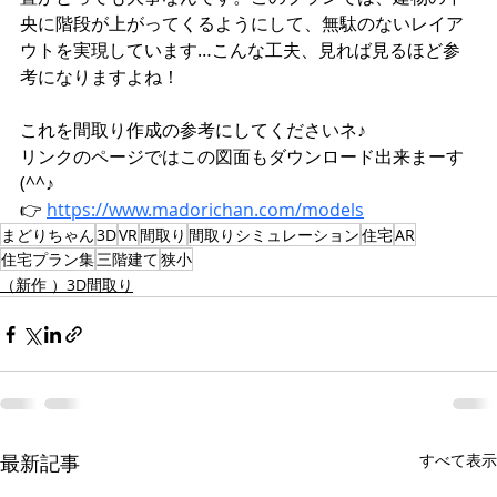
央に階段が上がってくるようにして、無駄のないレイア
ウトを実現しています…こんな工夫、見れば見るほど参
考になりますよね！
これを間取り作成の参考にしてくださいネ♪
リンクのページではこの図面もダウンロード出来まーす
(^^♪
👉 
https://www.madorichan.com/models
まどりちゃん
3D
VR
間取り
間取りシミュレーション
住宅
AR
住宅プラン集
三階建て
狭小
（新作 ）3D間取り
最新記事
すべて表示