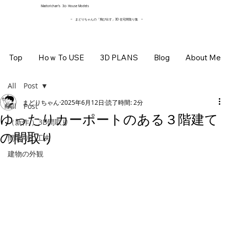
​Madorichan’s 3Ｄ House Models
~ まどりちゃんの「飛び出す」3D 住宅間取り集
~
Top
Hoｗ To USE
3D PLANS
Blog
About Me
All Post
まどりちゃん
2025年6月12日
読了時間: 2分
All Post
ゆったりカーポートのある３階建て
（新作 ）3D間取り
の間取り
間取りの工夫
建物の外観