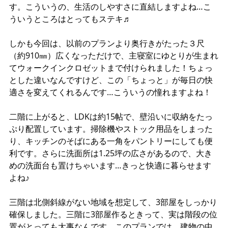
す。こういうの、生活のしやすさに直結しますよね…こ
ういうところはとってもステキ♬
しかも今回は、以前のプランより奥行きがたった３尺
（約910㎜）広くなっただけで、主寝室にゆとりが生まれ
てウォークインクロゼットまで付けられました！ちょっ
とした違いなんですけど、この「ちょっと」が毎日の快
適さを変えてくれるんです…こういうの憧れますよね！
二階に上がると、LDKは約15帖で、壁沿いに収納をたっ
ぷり配置しています。掃除機やストック用品をしまった
り、キッチンのそばにある一角をパントリーにしても便
利です。さらに洗面所は1.25坪の広さがあるので、大き
めの洗面台も置けちゃいます…きっと快適に暮らせます
よね♪
三階は北側斜線がない地域を想定して、3部屋をしっかり
確保しました。三階に3部屋作るときって、実は階段の位
置がとっても大事なんです。このプランでは、建物の中