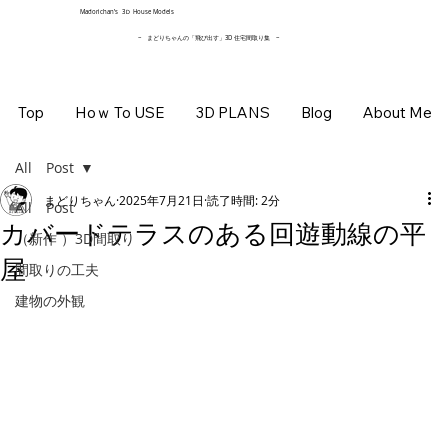
​Madorichan’s 3Ｄ House Models
~ まどりちゃんの「飛び出す」3D 住宅間取り集
~
Top
Hoｗ To USE
3D PLANS
Blog
About Me
All Post
まどりちゃん
2025年7月21日
読了時間: 2分
All Post
カバードテラスのある回遊動線の平
（新作 ）3D間取り
屋
間取りの工夫
建物の外観