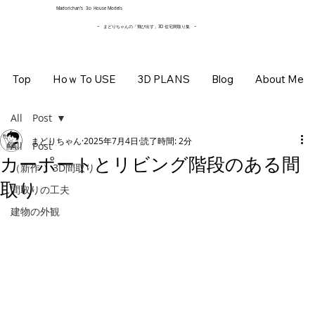
​Madorichan’s 3Ｄ House Models
~ まどりちゃんの「飛び出す」3D 住宅間取り集
~
Top
Hoｗ To USE
3D PLANS
Blog
About Me
All Post
まどりちゃん
2025年7月4日
読了時間: 2分
All Post
カーポートとリビング階段のある間
（新作 ）3D間取り
取り
間取りの工夫
建物の外観