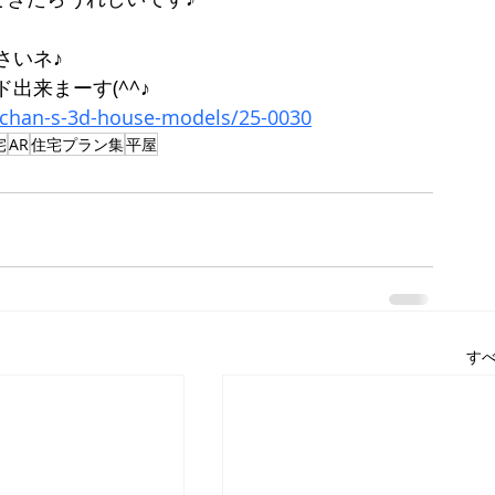
さいネ♪
出来まーす(^^♪
chan-s-3d-house-models/25-0030
宅
AR
住宅プラン集
平屋
す