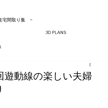
住宅間取り集
~
3D PLANS
観
回遊動線の楽しい夫婦
り