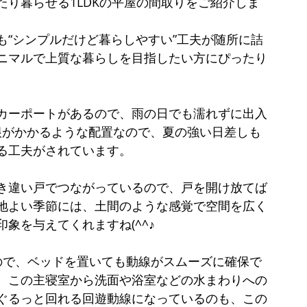
り暮らせる1LDKの平屋の間取りをご紹介しま
も“シンプルだけど暮らしやすい”工夫が随所に詰
ニマルで上質な暮らしを目指したい方にぴったり
カーポートがあるので、雨の日でも濡れずに出入
根がかかるような配置なので、夏の強い日差しも
る工夫がされています。
き違い戸でつながっているので、戸を開け放てば
地よい季節には、土間のような感覚で空間を広く
象を与えてくれますね(^^♪
ので、ベッドを置いても動線がスムーズに確保で
。この主寝室から洗面や浴室などの水まわりへの
ぐるっと回れる回遊動線になっているのも、この