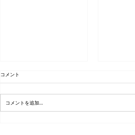
コメント
コメントを追加…
リビングにアトリエのあるク
開放的な吹
イーンアンスタイルの家
風の家