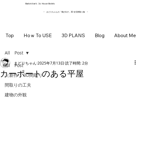
​Madorichan’s 3Ｄ House Models
~ まどりちゃんの「飛び出す」3D 住宅間取り集
~
Top
Hoｗ To USE
3D PLANS
Blog
About Me
All Post
まどりちゃん
2025年7月13日
読了時間: 2分
All Post
カーポートのある平屋
（新作 ）3D間取り
間取りの工夫
建物の外観