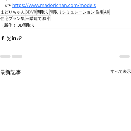
👉 
https://www.madorichan.com/models
まどりちゃん
3D
VR
間取り
間取りシミュレーション
住宅
AR
住宅プラン集
三階建て
狭小
（新作 ）3D間取り
最新記事
すべて表示