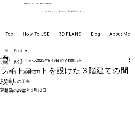
​Madorichan’s 3Ｄ House Models
~ まどりちゃんの「飛び出す」3D 住宅間取り集
~
Top
Hoｗ To USE
3D PLANS
Blog
About Me
All Post
まどりちゃん
2025年6月9日
読了時間: 2分
All Post
ライトコートを設けた３階建ての間
（新作 ）3D間取り
取り
間取りの工夫
更新日：
2025年6月13日
建物の外観