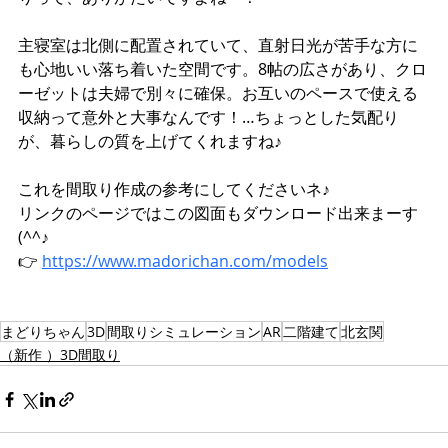
主寝室は北側に配置されていて、直射日光が苦手な方に
も心地いい落ち着いた空間です。8帖の広さがあり、クロ
ーゼットは夫婦で別々に確保。お互いのペースで使える
収納って意外と大事なんです！…ちょっとした気配り
が、暮らしの質を上げてくれますね♪
これを間取り作成の参考にしてくださいネ♪
リンクのページではこの図面もダウンロード出来まーす
(^^♪
👉 
https://www.madorichan.com/models
まどりちゃん
3D
間取りシミュレーション
AR
二階建て
北玄関
（新作 ）3D間取り