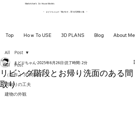
​Madorichan’s 3Ｄ House Models
~ まどりちゃんの「飛び出す」3D 住宅間取り集
~
Top
Hoｗ To USE
3D PLANS
Blog
About Me
All Post
まどりちゃん
2025年6月26日
読了時間: 2分
All Post
リビング階段とお帰り洗面のある間
（新作 ）3D間取り
取り
間取りの工夫
建物の外観