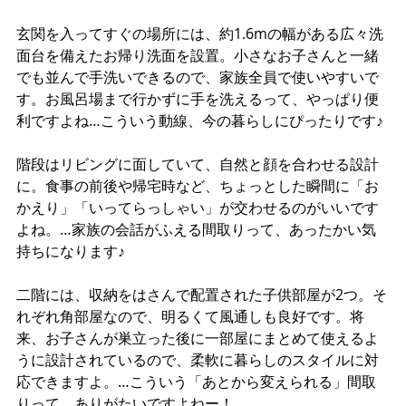
玄関を入ってすぐの場所には、約1.6mの幅がある広々洗
面台を備えたお帰り洗面を設置。小さなお子さんと一緒
でも並んで手洗いできるので、家族全員で使いやすいで
す。お風呂場まで行かずに手を洗えるって、やっぱり便
利ですよね…こういう動線、今の暮らしにぴったりです♪
階段はリビングに面していて、自然と顔を合わせる設計
に。食事の前後や帰宅時など、ちょっとした瞬間に「お
かえり」「いってらっしゃい」が交わせるのがいいです
よね。…家族の会話がふえる間取りって、あったかい気
持ちになります♪
二階には、収納をはさんで配置された子供部屋が2つ。そ
れぞれ角部屋なので、明るくて風通しも良好です。将
来、お子さんが巣立った後に一部屋にまとめて使えるよ
うに設計されているので、柔軟に暮らしのスタイルに対
応できますよ。…こういう「あとから変えられる」間取
りって、ありがたいですよねー！