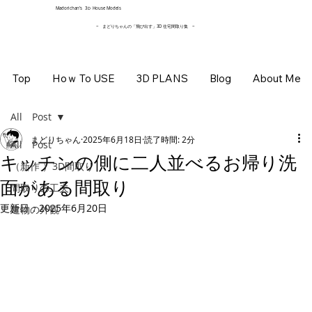
​Madorichan’s 3Ｄ House Models
~ まどりちゃんの「飛び出す」3D 住宅間取り集
~
Top
Hoｗ To USE
3D PLANS
Blog
About Me
All Post
まどりちゃん
2025年6月18日
読了時間: 2分
All Post
キッチンの側に二人並べるお帰り洗
（新作 ）3D間取り
面がある間取り
間取りの工夫
更新日：
2025年6月20日
建物の外観