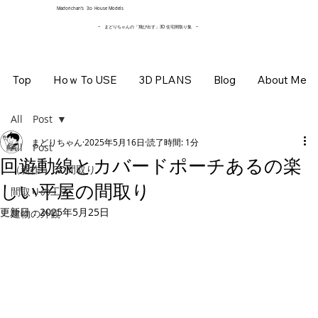
​Madorichan’s 3Ｄ House Models
~ まどりちゃんの「飛び出す」3D 住宅間取り集
~
Top
Hoｗ To USE
3D PLANS
Blog
About Me
All Post
まどりちゃん
2025年5月16日
読了時間: 1分
All Post
回遊動線とカバードポーチあるの楽
（新作 ）3D間取り
しい平屋の間取り
間取りの工夫
更新日：
2025年5月25日
建物の外観