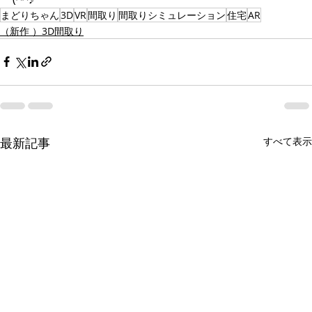
まどりちゃん
3D
VR
間取り
間取りシミュレーション
住宅
AR
（新作 ）3D間取り
最新記事
すべて表示