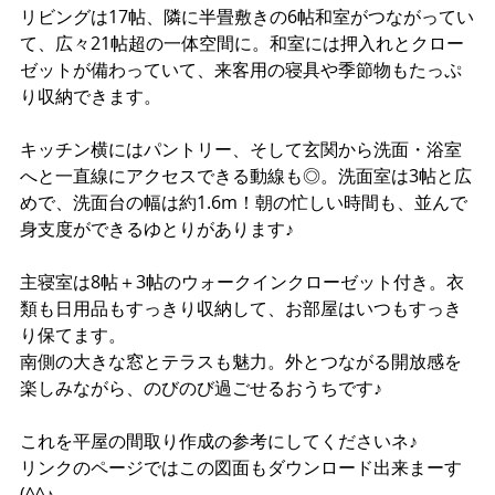
リビングは17帖、隣に半畳敷きの6帖和室がつながってい
て、広々21帖超の一体空間に。和室には押入れとクロー
ゼットが備わっていて、来客用の寝具や季節物もたっぷ
り収納できます。
キッチン横にはパントリー、そして玄関から洗面・浴室
へと一直線にアクセスできる動線も◎。洗面室は3帖と広
めで、洗面台の幅は約1.6m！朝の忙しい時間も、並んで
身支度ができるゆとりがあります♪
主寝室は8帖＋3帖のウォークインクローゼット付き。衣
類も日用品もすっきり収納して、お部屋はいつもすっき
り保てます。
南側の大きな窓とテラスも魅力。外とつながる開放感を
楽しみながら、のびのび過ごせるおうちです♪
これを平屋の間取り作成の参考にしてくださいネ♪
リンクのページではこの図面もダウンロード出来まーす
(^^♪