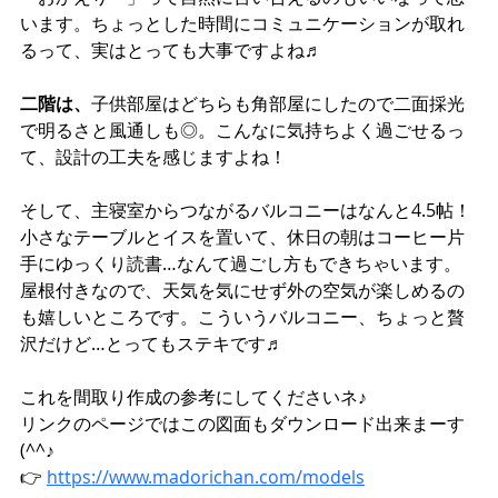
います。ちょっとした時間にコミュニケーションが取れ
るって、実はとっても大事ですよね♬
二階は、
子供部屋はどちらも角部屋にしたので二面採光
で明るさと風通しも◎。こんなに気持ちよく過ごせるっ
て、設計の工夫を感じますよね！
そして、主寝室からつながるバルコニーはなんと4.5帖！
小さなテーブルとイスを置いて、休日の朝はコーヒー片
手にゆっくり読書…なんて過ごし方もできちゃいます。
屋根付きなので、天気を気にせず外の空気が楽しめるの
も嬉しいところです。こういうバルコニー、ちょっと贅
沢だけど…とってもステキです♬
これを間取り作成の参考にしてくださいネ♪
リンクのページではこの図面もダウンロード出来まーす
(^^♪
👉 
https://www.madorichan.com/models