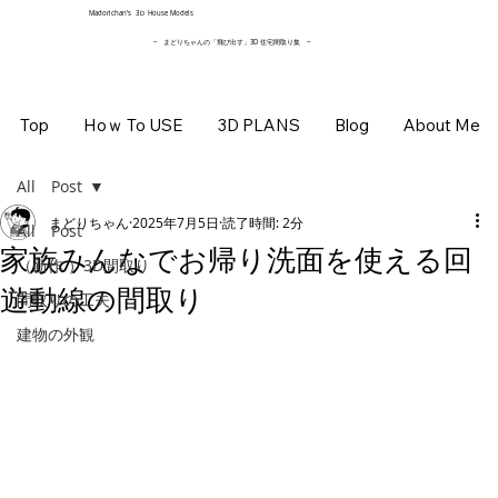
​Madorichan’s 3Ｄ House Models
~ まどりちゃんの「飛び出す」3D 住宅間取り集
~
Top
Hoｗ To USE
3D PLANS
Blog
About Me
All Post
まどりちゃん
2025年7月5日
読了時間: 2分
All Post
家族みんなでお帰り洗面を使える回
（新作 ）3D間取り
遊動線の間取り
間取りの工夫
建物の外観