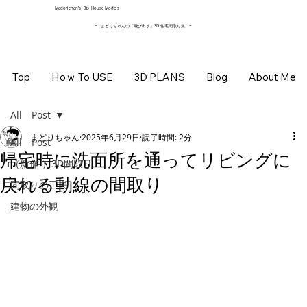
​Madorichan’s 3Ｄ House Models
~ まどりちゃんの「飛び出す」3D 住宅間取り集
~
Top
Hoｗ To USE
3D PLANS
Blog
About Me
All Post
まどりちゃん
2025年6月29日
読了時間: 2分
All Post
帰宅時に洗面所を通ってリビングに
（新作 ）3D間取り
戻れる動線の間取り
間取りの工夫
建物の外観