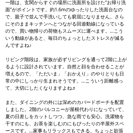
一階は、玄関からすぐの場所に洗面所を設けた“お帰り洗
面”がポイントです。約1.6mのゆったりした洗面台なの
で、親子で並んで手洗いしても窮屈になりません。さら
にそのままキッチンへとつながる回遊動線になっている
ので、買い物帰りの荷物もスムーズに運べます。…こう
いう動線があると、毎日のちょっとしたストレスが減る
んですよね♪
リビング階段は、家族が必ずリビングを通って2階に上が
るように設計されています。自然と顔を合わせることが
増えるので、「ただいま」「おかえり」のやりとりも日
常の中にしっかり生まれそうです。…こういう距離感っ
て、大切にしたくなりますよね♬
また、ダイニングの外には深めのカバードポーチを配置
しました。2階のバルコニーが屋根代わりになっていて、
夏の日差しをカットしつつ、急な雨でも安心。洗濯物を
干すのにも、お茶を楽しむのにもぴったりの半屋外スペ
ースです。…家事もリラックスもできる、ちょっと欲張