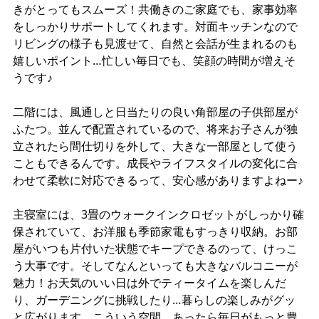
きがとってもスムーズ！共働きのご家庭でも、家事効率
をしっかりサポートしてくれます。対面キッチンなので
リビングの様子も見渡せて、自然と会話が生まれるのも
嬉しいポイント…忙しい毎日でも、笑顔の時間が増えそ
うです♪
二階には、風通しと日当たりの良い角部屋の子供部屋が
ふたつ。並んで配置されているので、将来お子さんが独
立されたら間仕切りを外して、大きな一部屋として使う
こともできるんです。成長やライフスタイルの変化に合
わせて柔軟に対応できるって、安心感がありますよねー♪
主寝室には、3畳のウォークインクロゼットがしっかり確
保されていて、お洋服も季節家電もすっきり収納。お部
屋がいつも片付いた状態でキープできるのって、けっこ
う大事です。そしてなんといっても大きなバルコニーが
魅力！お天気のいい日は外でティータイムを楽しんだ
り、ガーデニングに挑戦したり…暮らしの楽しみがグッ
と広がります。こういう空間、あったら毎日がもっと豊