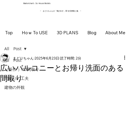
​Madorichan’s 3Ｄ House Models
~ まどりちゃんの「飛び出す」3D 住宅間取り集
~
Top
Hoｗ To USE
3D PLANS
Blog
About Me
All Post
まどりちゃん
2025年6月23日
読了時間: 2分
All Post
広いバルコニーとお帰り洗面のある
（新作 ）3D間取り
間取り
間取りの工夫
建物の外観