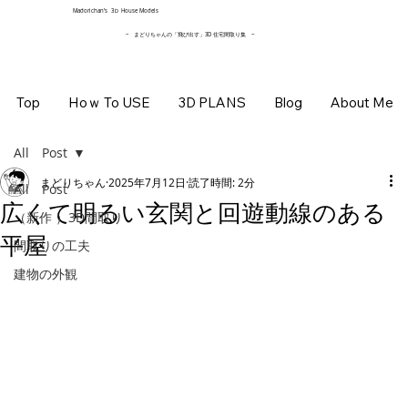
​Madorichan’s 3Ｄ House Models
~ まどりちゃんの「飛び出す」3D 住宅間取り集
~
Top
Hoｗ To USE
3D PLANS
Blog
About Me
All Post
まどりちゃん
2025年7月12日
読了時間: 2分
All Post
広くて明るい玄関と回遊動線のある
（新作 ）3D間取り
平屋
間取りの工夫
建物の外観