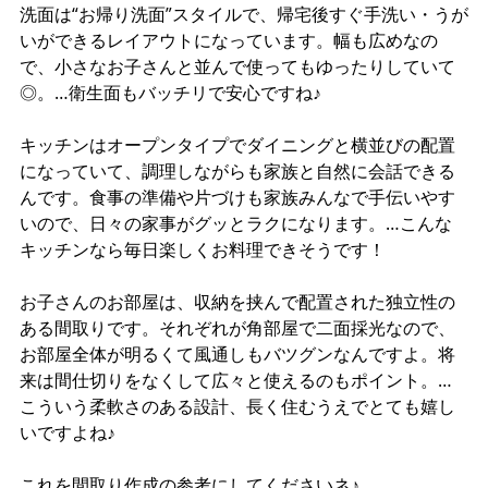
洗面は“お帰り洗面”スタイルで、帰宅後すぐ手洗い・うが
いができるレイアウトになっています。幅も広めなの
で、小さなお子さんと並んで使ってもゆったりしていて
◎。…衛生面もバッチリで安心ですね♪
キッチンはオープンタイプでダイニングと横並びの配置
になっていて、調理しながらも家族と自然に会話できる
んです。食事の準備や片づけも家族みんなで手伝いやす
いので、日々の家事がグッとラクになります。…こんな
キッチンなら毎日楽しくお料理できそうです！
お子さんのお部屋は、収納を挟んで配置された独立性の
ある間取りです。それぞれが角部屋で二面採光なので、
お部屋全体が明るくて風通しもバツグンなんですよ。将
来は間仕切りをなくして広々と使えるのもポイント。…
こういう柔軟さのある設計、長く住むうえでとても嬉し
いですよね♪
これを間取り作成の参考にしてくださいネ♪