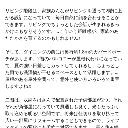
リビング階段は、家族みんながリビングを通って2階に上
がる設計になっていて、毎日自然に顔を合わせることが
できます。リビングでちょっとした会話が生まれるきっ
かけにもなりそうです。…こういう距離感が、家族のあ
たたかさを育てるのかもしれません♪
そして、ダイニングの前には奥行約1.8mのカバードポー
チがあります。2階のバルコニーが屋根代わりになってい
て、夏の強い日差しもカットしてくれるし、ちょっとし
た雨でも洗濯物が干せるスペースとして活躍します。…
屋根のある屋外空間って、意外と使い方いろいろで重宝
しますよね♬
二階は、収納をはさんで配置された子供部屋が2つ。それ
ぞれが角部屋になっていて風通しも良く、光もたっぷり
取り込める明るい空間です。将来は仕切りを取り払って
広い一部屋にリフォームすることもできるので、ライフ
スタイルの変化にも柔軟に対応できます。…長く住み続