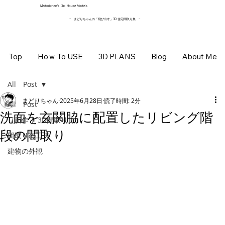
​Madorichan’s 3Ｄ House Models
~ まどりちゃんの「飛び出す」3D 住宅間取り集
~
Top
Hoｗ To USE
3D PLANS
Blog
About Me
All Post
まどりちゃん
2025年6月28日
読了時間: 2分
All Post
洗面を玄関脇に配置したリビング階
（新作 ）3D間取り
段の間取り
間取りの工夫
建物の外観